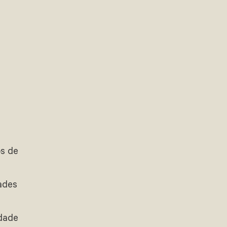
os de
dades
idade