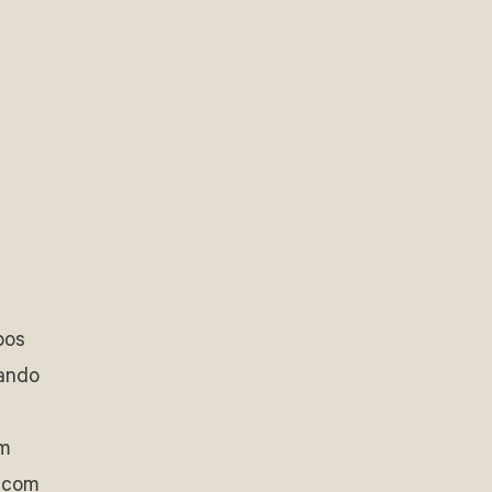
pos
rando
e
em
 com