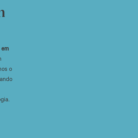
om
a em
m
mos o
iando
ogia.