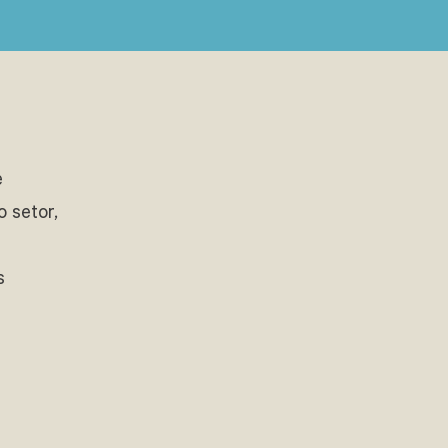
e
o setor,
s